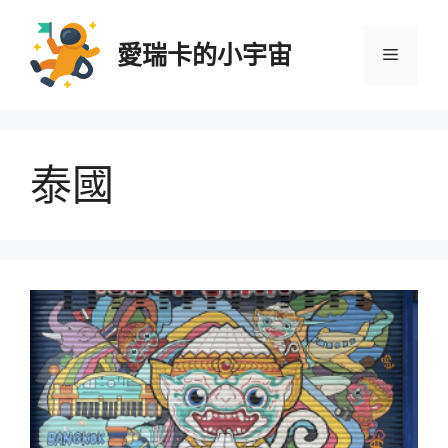
跳
至
愛瑞卡的小宇宙
選
主
要
內
單
容
泰國