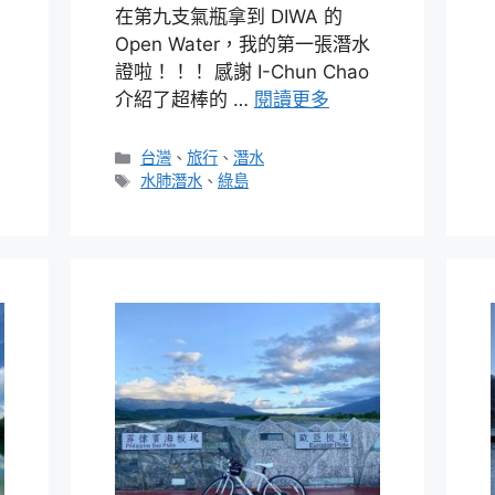
在第九支氣瓶拿到 DIWA 的
Open Water，我的第一張潛水
證啦！！！ 感謝 I-Chun Chao
介紹了超棒的 …
閱讀更多
分
台灣
、
旅行
、
潛水
類
標
水肺潛水
、
綠島
籤