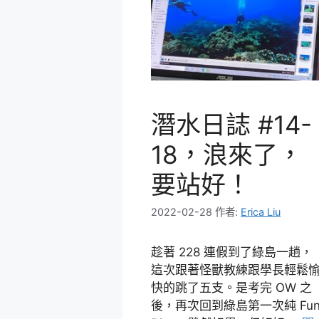
潛水日誌 #14-
18，浪來了，
要站好！
2022-02-28
作者:
Erica Liu
趁著 228 連假到了綠島一趟，
這次跟著怪獸教練跟學長輕鬆
快的跳了五支。是考完 OW 之
後，再次回到綠島第一次純 Fu