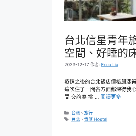
台北信星青年
空間、好睡的
2023-12-17
作者:
Erica Liu
疫情之後的台北飯店價格飆漲
這次住了一間各方面都深得我心
間 交誼廳 挑 …
閱讀更多
分
台灣
、
旅行
類
標
台北
、
青旅 Hostel
籤