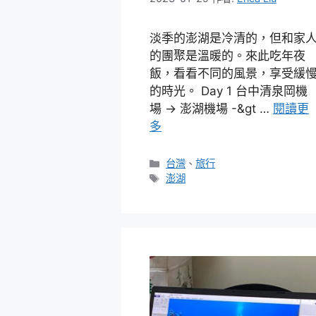
淡季的澎湖是冷清的，但和家
的團聚是溫暖的。來此吃年夜
飯，看看不同的風景，享受緩
的時光。 Day 1 台中清泉岡機
場 -> 澎湖機場 -&gt …
閱讀更
多
分
台灣
、
旅行
類
標
澎湖
籤