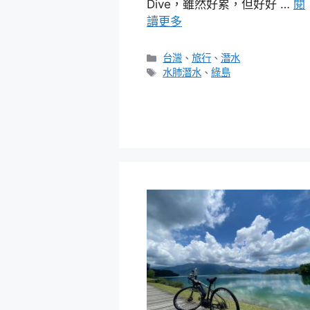
Dive，雖然好累，但好好 …
閱
讀更多
分
台灣
、
旅行
、
潛水
類
標
水肺潛水
、
綠島
籤