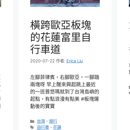
橫跨歐亞板塊
的花蓮富里自
行車道
2020-07-22
作者:
Erica Liu
這
左腳菲律賓，右腳歐亞。一腳踏
死
兩塊呀 早上醒來興起跳上最近
力
的一班普悠瑪就到了台灣島嶼的
腳
起點，有點浪漫有點美 #板塊運
唰
動後的寶寶
分
台灣
、
旅行
類
標
自行車
、
花蓮