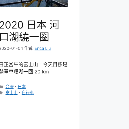
2020 日本 河
口湖繞一圈
2020-01-04
作者:
Erica Liu
日正當午的富士山。今天目標是
騎單車環湖一圈 20 km。
分
台灣
、
日本
類
標
富士山
、
自行車
籤