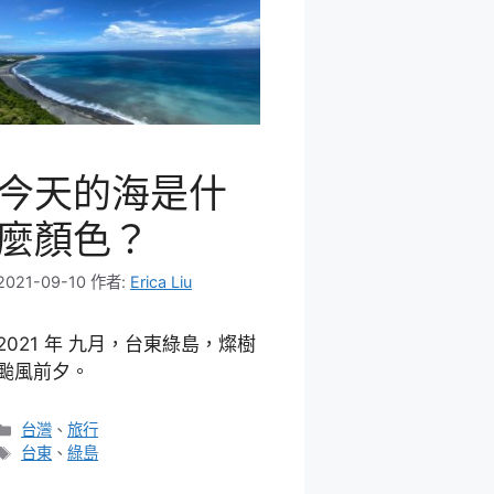
今天的海是什
麼顏色？
2021-09-10
作者:
Erica Liu
2021 年 九月，台東綠島，燦樹
颱風前夕。
分
台灣
、
旅行
類
標
台東
、
綠島
籤