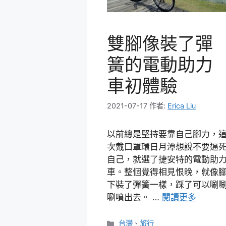
雙腳像裝了彈
簧的電動助力
車初體驗
2021-07-17
作者:
Erica Liu
以前總是堅持要靠自己腳力，
次戴口罩環日月潭想說不要逼
自己，就選了捷安特的電動助
車。整個覺得相見恨晚，就像
下裝了彈簧一樣，踩了可以唰
唰噴出去。 …
閱讀更多
分
台灣
、
旅行