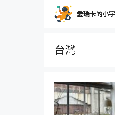
跳
至
愛瑞卡的小
主
要
內
容
台灣