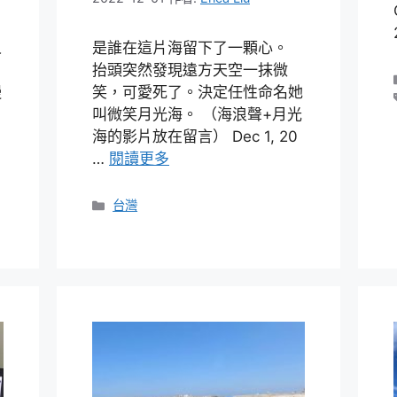
人
是誰在這片海留下了一顆心。
抬頭突然發現遠方天空一抹微
慢
笑，可愛死了。決定任性命名她
叫微笑月光海。 （海浪聲+月光
海的影片放在留言） Dec 1, 20
…
閱讀更多
分
台灣
類