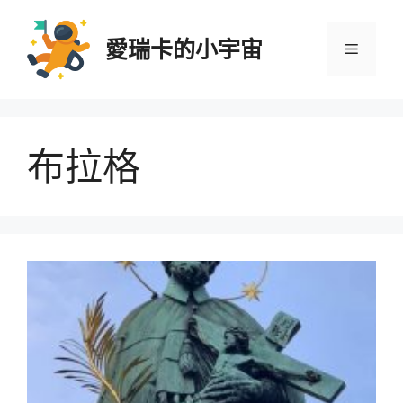
跳
至
愛瑞卡的小宇宙
選
主
要
內
單
容
布拉格