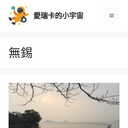
跳
至
愛瑞卡的小宇宙
選
主
要
內
單
容
無錫