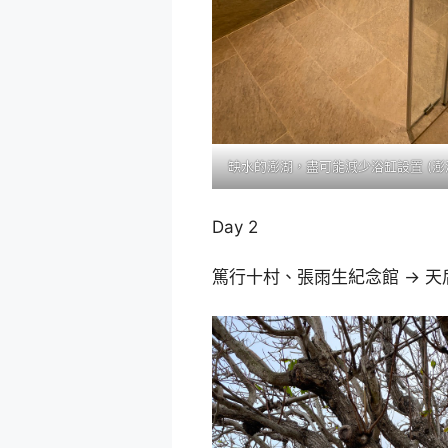
缺水的澎湖，盡可能減少浴缸設置 (澎
Day 2
篤行十村、張雨生紀念館 -> 天后宮