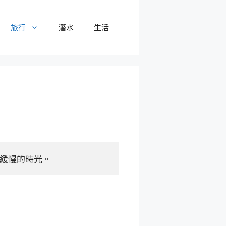
旅行
潛水
生活
緩慢的時光。