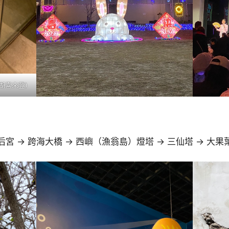
湖喜來登)
 -> 跨海大橋 -> 西嶼（漁翁島）燈塔 -> 三仙塔 -> 大果葉