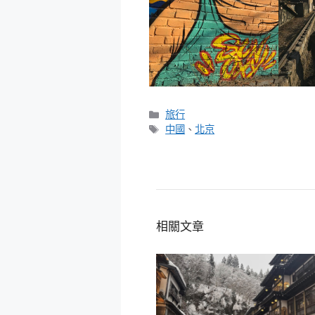
分
旅行
類
標
中國
、
北京
籤
相關文章