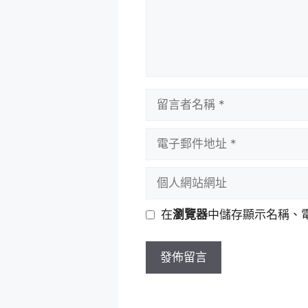
留
言
者
電
名
子
稱
郵
個
件
人
地
網
在
瀏覽器
中儲存顯示名稱、
址
站
網
址