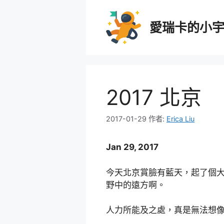
跳
至
愛瑞卡的小
主
要
內
容
2017 北京
2017-01-29
作者:
Erica Liu
Jan 29, 2017
今天北京賞臉有藍天，起了個
野中的遠方啊。
人力所能及之處，真是無法想