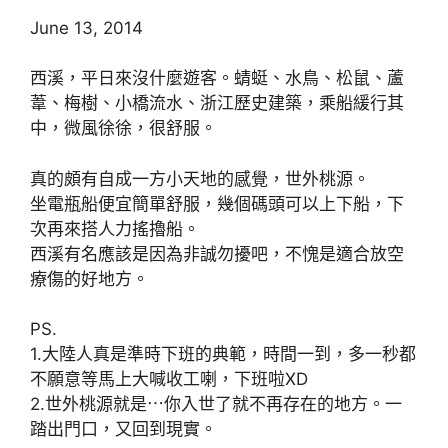
June 13, 2014
西溪，平日來沒什麼遊客。蜻蜓、水鳥、松鼠、蘆
葦、梅樹、小橋流水、浙江歷史建築，乘船緩行其
中，微風徐徐，很舒服。
真的頗有自成一方小天地的感覺，世外桃源。
坐電瓶船便宜簡單舒服，幾個碼頭可以上下船，下
次再來搭人力搖擼船。
西溪有名應該是因為非誠勿擾吧，不愧是適合放空
療傷的好地方。
PS.
1.大陸人真是準時下班的典範，時間一到，多一秒都
不願意等馬上大喊收工喇，下班啦XD
2.世外桃源就是⋯你入世了就不再存在的地方。一
踏出門口，又回到現實。