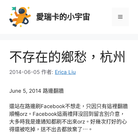
跳
至
愛瑞卡的小宇宙
選
主
要
內
單
容
不存在的鄉愁，杭州
2014-06-05
作者:
Erica Liu
June 5, 2014 路邊翻牆
還站在路邊刷Facebook不想走，只因只有這裡翻牆
順暢orz。Facebook這兩禮拜沒回到留言別介意，
大多時我是連通知都刷不出來orz。好幾次打好的心
得還被吃掉，送不出去都放棄了⋯。