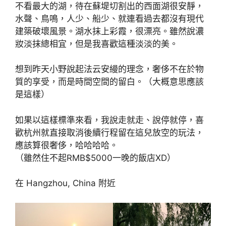
不看最大的湖，待在蘇堤切割出的西面湖很安靜，
水聲、鳥鳴，人少、船少、就連看過去都沒有現代
建築破壞風景。湖水抹上彩霞，很漂亮。雖然說濃
妝淡抹總相宜，但是我喜歡這種淡淡的美。
想到昨天小野說起法云安縵的理念，奢侈不在於物
質的享受，而是時間空間的留白。（大概意思應該
是這樣）
如果以這樣標準來看，我說走就走、說停就停，喜
歡杭州就直接取消後續行程留在這兒放空的玩法，
應該算很奢侈，哈哈哈哈。
（雖然住不起RMB$5000一晚的飯店XD）
在 Hangzhou, China 附近