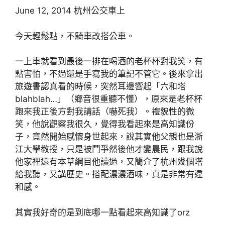
June 12, 2014 杭州公交車上
今天輕鬆點，不騎車改搭公車。
一上車就看到最後一排在喝酒的老杯杯對我笑，有
點害怕，不過還是手寫我的筆記不管它。後來拿出
旅遊書認真看的時候，突然耳邊響起「六和塔
blahblah…」（鄉音很重聽不懂），原來是老杯杯
跑來我正後方對我講話（嚇死我）。禮貌性的微
笑，他說觀察我很久，覺得我看起來是高知識份
子，竟然開始感懷身世起來，說其實他父親也是浙
江大學教授，只是被鬥爭然後他才變農民，跟我說
他家裡還有本草綱目他讀過，又簡介了杭州幾個塔
給我聽，又講歷史。搭配濃濃酒味，真是非常有違
和感。
其實我好奇的是到底哪一點看起來高知識了orz