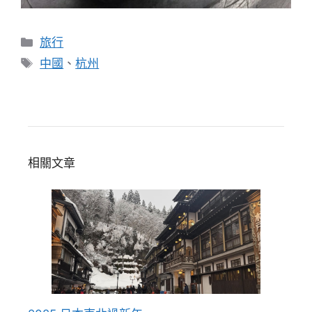
分
旅行
類
標
中國
、
杭州
籤
相關文章