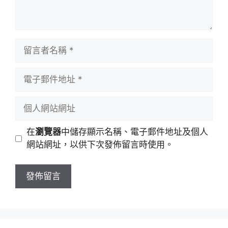
留
言
者
電
名
子
稱
郵
個
件
人
地
網
在
瀏覽器
中儲存顯示名稱、電子郵件地址及個人
址
站
網站網址，以供下次發佈留言時使用。
網
址