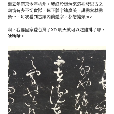
繼去年南京今年杭州，我終於認清來這裡發思古之
幽情有多不切實際。連正體字這麼美，說拋棄就拋
棄⋯。每次看到古蹟內簡體字，都想搖頭orz
啊，我要回家愛台灣了XD 明天就可以吃雞排了耶，
哈哈哈。