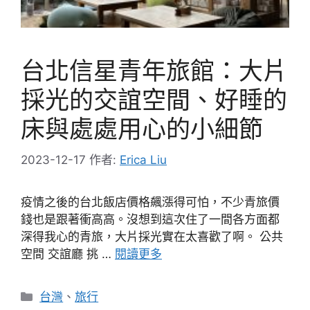
台北信星青年旅館：大片
採光的交誼空間、好睡的
床與處處用心的小細節
2023-12-17
作者:
Erica Liu
疫情之後的台北飯店價格飆漲得可怕，不少青旅價
錢也是跟著衝高高。沒想到這次住了一間各方面都
深得我心的青旅，大片採光實在太喜歡了啊。 公共
空間 交誼廳 挑 …
閱讀更多
分
台灣
、
旅行