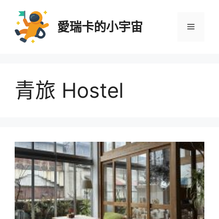
跳
至
愛瑞卡的小宇宙
選
主
要
內
單
容
青旅 Hostel