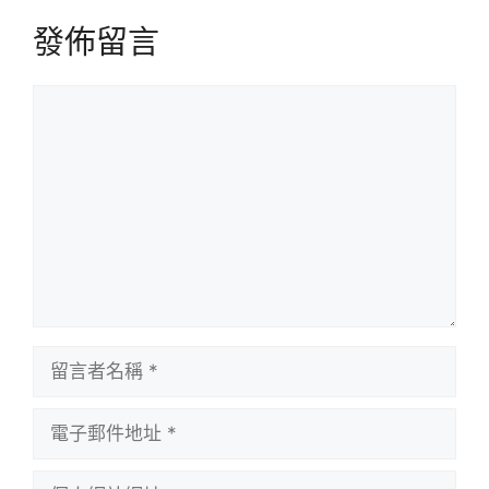
發佈留言
留
言
留
言
者
電
名
子
稱
郵
個