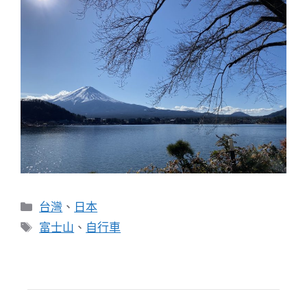
分
台灣
、
日本
類
標
富士山
、
自行車
籤