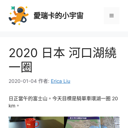
跳
至
愛瑞卡的小宇宙
選
主
要
內
單
容
2020 日本 河口湖繞
一圈
2020-01-04
作者:
Erica Liu
日正當午的富士山。今天目標是騎單車環湖一圈 20
km。