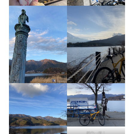
繞完一圈！