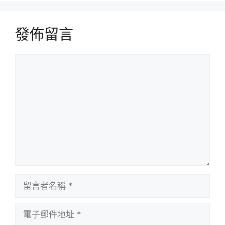
發佈留言
留
言
留
言
者
電
名
子