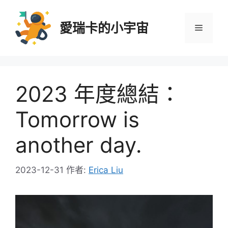
跳
至
愛瑞卡的小宇宙
選
主
要
內
單
容
2023 年度總結：
Tomorrow is
another day.
2023-12-31
作者:
Erica Liu