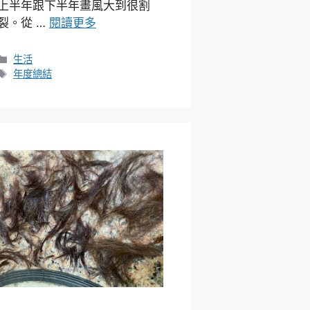
上半年跟下半年畫風大到很割
裂。從 …
閱讀更多
分
生活
類
標
年度總結
籤