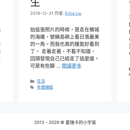
生
2019-12-31
作者:
Erica Liu
我
拍這張照片的時候，是走在檳城
的海邊，號稱島嶼上看日落最美
線
的一角。而我也真的運氣好看到
種
了。 走著走著，不看不知道，
得
回頭發現自己已經走了這麼遠。
可是有些腳 …
閱讀更多
分
生活
類
標
年度總結
籤
2013 - 2026 © 愛瑞卡的小宇宙