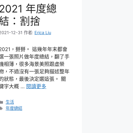
2021 年度總
結：割捨
2021-12-31
作者:
Erica Liu
2021，掰掰。 這幾年年末都會
選一張照片做年度總結，翻了手
機相簿，很多海景美照跟虛榮
物，不過沒有一張足夠描述整年
的狀態，最後決定選這張。 關
鍵字大概 …
閱讀更多
分
生活
類
標
年度總結
籤