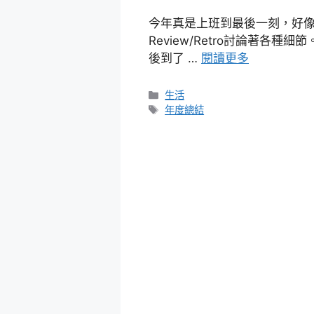
今年真是上班到最後一刻，好
Review/Retro討論著各
後到了 …
閱讀更多
分
生活
類
標
年度總結
籤