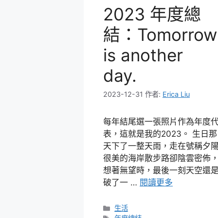
2023 年度總
結：Tomorrow
is another
day.
2023-12-31
作者:
Erica Liu
每年結尾選一張照片作為年度
表，這就是我的2023。 生日那
天下了一整天雨，走在號稱夕
很美的海岸散步路卻陰雲密佈
想著無望時，最後一刻天空還
破了一 …
閱讀更多
分
生活
類
標