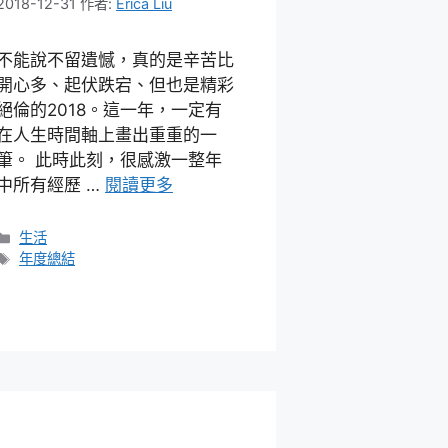
2018-12-31
作者:
Erica Liu
不能說不留遺憾，真的是辛苦比
開心多、起伏跌宕、但也是精彩
絕倫的2018。這一年，一定有
在人生時間軸上畫出重重的一
筆。 此時此刻，很感激一整年
中所有經歷 …
閱讀更多
分
生活
類
標
年度總結
籤