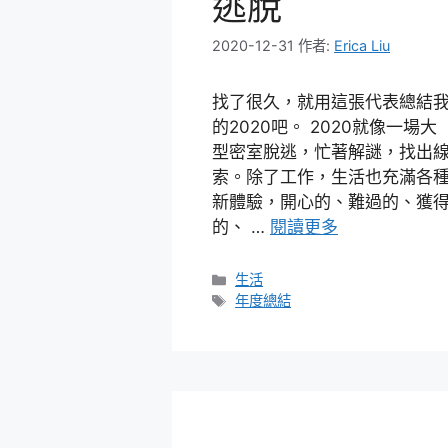
逃脫
2020-12-31
作者:
Erica Liu
找了很久，就用這張代表總結
的2020吧。 2020就像一場大
型密室脫逃，忙著解謎，找出
索。除了工作，生活也充滿各
新體驗，開心的、難過的、獲
的、 …
閱讀更多
分
生活
類
標
年度總結
籤