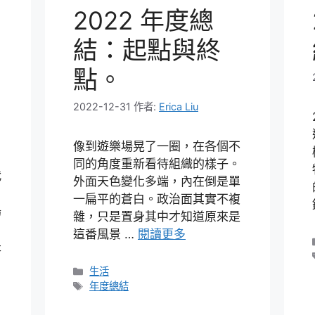
2022 年度總
結：起點與終
點。
2022-12-31
作者:
Erica Liu
像到遊樂場晃了一圈，在各個不
同的角度重新看待組織的樣子。
代
外面天色變化多端，內在倒是單
一扁平的蒼白。政治面其實不複
陽
雜，只是置身其中才知道原來是
，
這番風景 …
閱讀更多
是
分
生活
類
標
年度總結
籤