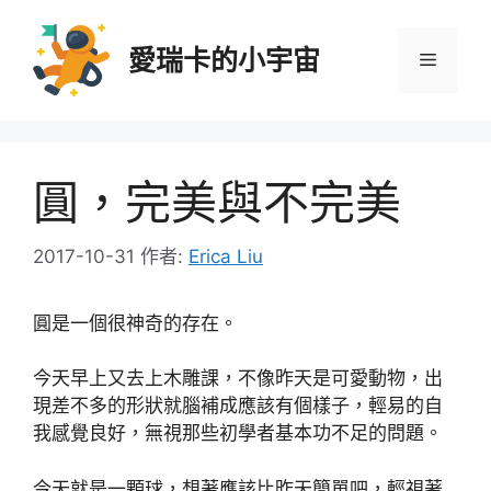
跳
至
愛瑞卡的小宇宙
選
主
要
內
單
容
圓，完美與不完美
2017-10-31
作者:
Erica Liu
圓是一個很神奇的存在。
今天早上又去上木雕課，不像昨天是可愛動物，出
現差不多的形狀就腦補成應該有個樣子，輕易的自
我感覺良好，無視那些初學者基本功不足的問題。
今天就是一顆球，想著應該比昨天簡單吧，輕視著