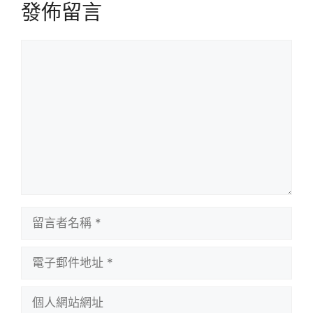
發佈留言
留
言
留
言
者
電
名
子
稱
郵
個
件
人