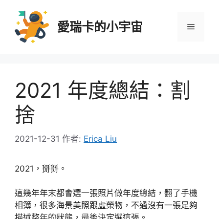
跳
至
愛瑞卡的小宇宙
選
主
要
內
單
容
2021 年度總結：割
捨
2021-12-31
作者:
Erica Liu
2021，掰掰。
這幾年年末都會選一張照片做年度總結，翻了手機
相簿，很多海景美照跟虛榮物，不過沒有一張足夠
描述整年的狀態，最後決定選這張。