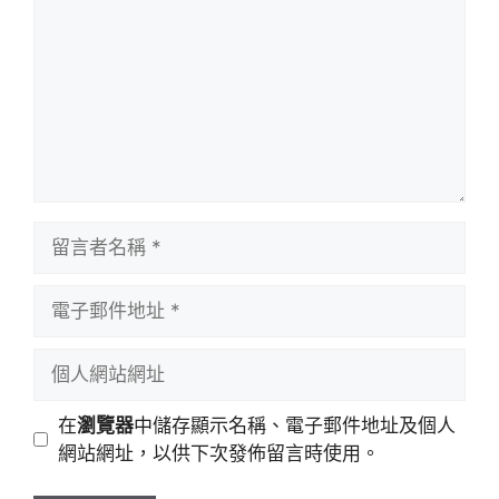
留
言
者
電
名
子
稱
郵
個
件
人
地
網
在
瀏覽器
中儲存顯示名稱、電子郵件地址及個人
址
站
網站網址，以供下次發佈留言時使用。
網