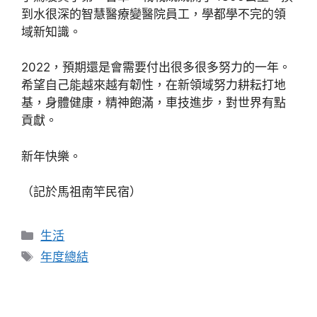
到水很深的智慧醫療變醫院員工，學都學不完的領
域新知識。
2022，預期還是會需要付出很多很多努力的一年。
希望自己能越來越有韌性，在新領域努力耕耘打地
基，身體健康，精神飽滿，車技進步，對世界有點
貢獻。
新年快樂。
（記於馬祖南竿民宿）
分
生活
類
標
年度總結
籤