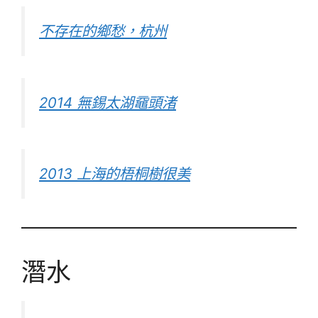
不存在的鄉愁，杭州
2014 無錫太湖黿頭渚
2013 上海的梧桐樹很美
潛水